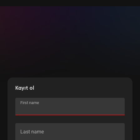
Kayıt ol
First name
Last name