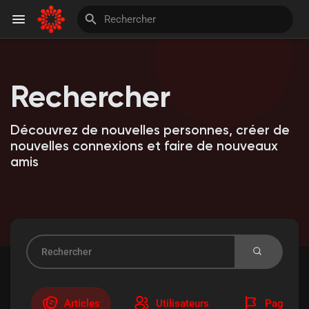
Rechercher
Discover Pages
Découvrez de nouvelles personnes, créer de
aimé les pages
nouvelles connexions et faire de nouveaux
amis
Invite and Earn
Articles
Utilisateurs
Pages